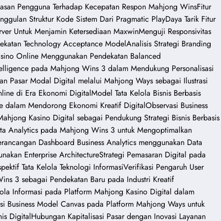
uasan Pengguna Terhadap Kecepatan Respon Mahjong Wins
Fitur
unggulan Struktur Kode Sistem Dari Pragmatic Play
Daya Tarik Fitur
ver Untuk Menjamin Ketersediaan Maxwin
Menguji Responsivitas
ndekatan Technology Acceptance Model
Analisis Strategi Branding
 Kasino Online Menggunakan Pendekatan Balanced
Intelligence pada Mahjong Wins 3 dalam Mendukung Personalisasi
ian Pasar Modal Digital melalui Mahjong Ways sebagai Ilustrasi
line di Era Ekonomi Digital
Model Tata Kelola Bisnis Berbasis
e dalam Mendorong Ekonomi Kreatif Digital
Observasi Business
hjong Kasino Digital sebagai Pendukung Strategi Bisnis Berbasis
ta Analytics pada Mahjong Wins 3 untuk Mengoptimalkan
erancangan Dashboard Business Analytics menggunakan Data
nakan Enterprise Architecture
Strategi Pemasaran Digital pada
ektif Tata Kelola Teknologi Informasi
Verifikasi Pengaruh User
ns 3 sebagai Pendekatan Baru pada Industri Kreatif
elola Informasi pada Platform Mahjong Kasino Digital dalam
asi Business Model Canvas pada Platform Mahjong Ways untuk
s Digital
Hubungan Kapitalisasi Pasar dengan Inovasi Layanan