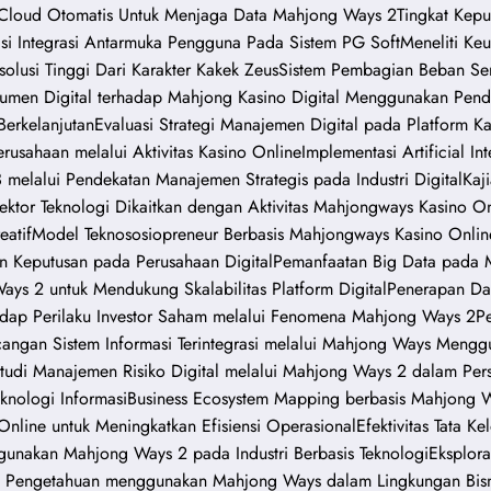
Cloud Otomatis Untuk Menjaga Data Mahjong Ways 2
Tingkat Kep
asi Integrasi Antarmuka Pengguna Pada Sistem PG Soft
Meneliti Ke
solusi Tinggi Dari Karakter Kakek Zeus
Sistem Pembagian Beban Ser
nsumen Digital terhadap Mahjong Kasino Digital Menggunakan Pe
Berkelanjutan
Evaluasi Strategi Manajemen Digital pada Platform
erusahaan melalui Aktivitas Kasino Online
Implementasi Artificial 
 melalui Pendekatan Manajemen Strategis pada Industri Digital
Kaj
ktor Teknologi Dikaitkan dengan Aktivitas Mahjongways Kasino On
eatif
Model Teknososiopreneur Berbasis Mahjongways Kasino Onlin
 Keputusan pada Perusahaan Digital
Pemanfaatan Big Data pada Ma
ys 2 untuk Mendukung Skalabilitas Platform Digital
Penerapan Da
rhadap Perilaku Investor Saham melalui Fenomena Mahjong Ways 2
P
angan Sistem Informasi Terintegrasi melalui Mahjong Ways Menggu
tudi Manajemen Risiko Digital melalui Mahjong Ways 2 dalam Persp
knologi Informasi
Business Ecosystem Mapping berbasis Mahjong Wi
nline untuk Meningkatkan Efisiensi Operasional
Efektivitas Tata K
ggunakan Mahjong Ways 2 pada Industri Berbasis Teknologi
Eksplor
 Pengetahuan menggunakan Mahjong Ways dalam Lingkungan Bisni