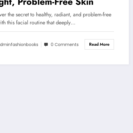
ght, Problem-Free Skin
er the secret to healthy, radiant, and problem-free
ith this facial routine that deeply…
Read More
dminfashionbooks
0 Comments