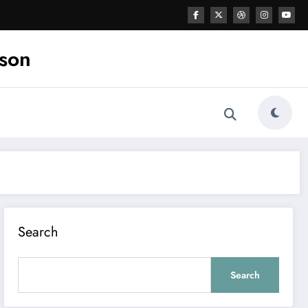
ason
Search
Search