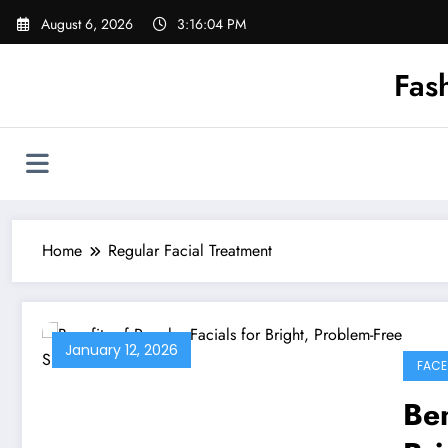
Skip
August 6, 2026
3:16:04 PM
to
content
Fas
Home
Regular Facial Treatment
January 12, 2026
FACE
Ben