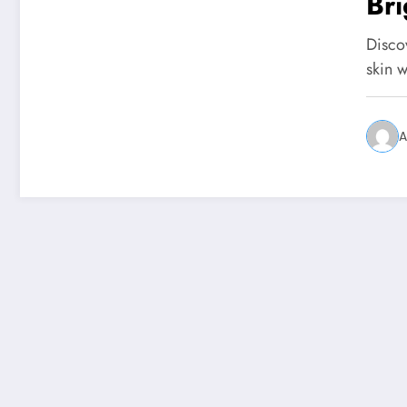
Bri
Discov
skin w
A