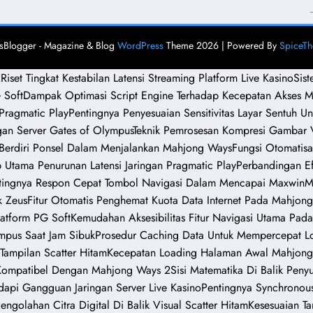
Blogger - Magazine & Blog
WordPress
Theme 2026 | Powered By
SpiceT
2
Riset Tingkat Kestabilan Latensi Streaming Platform Live Kasino
Sis
 Soft
Dampak Optimasi Script Engine Terhadap Kecepatan Akses 
Pragmatic Play
Pentingnya Penyesuaian Sensitivitas Layar Sentuh
gan Server Gates of Olympus
Teknik Pemrosesan Kompresi Gambar V
 Berdiri Ponsel Dalam Menjalankan Mahjong Ways
Fungsi Otomatis
Utama Penurunan Latensi Jaringan Pragmatic Play
Perbandingan Ef
tingnya Respon Cepat Tombol Navigasi Dalam Mencapai Maxwin
M
k Zeus
Fitur Otomatis Penghemat Kuota Data Internet Pada Mahjon
atform PG Soft
Kemudahan Aksesibilitas Fitur Navigasi Utama Pa
ympus Saat Jam Sibuk
Prosedur Caching Data Untuk Mempercepat L
Tampilan Scatter Hitam
Kecepatan Loading Halaman Awal Mahjong
 Kompatibel Dengan Mahjong Ways 2
Sisi Matematika Di Balik Pen
api Gangguan Jaringan Server Live Kasino
Pentingnya Synchronou
engolahan Citra Digital Di Balik Visual Scatter Hitam
Kesesuaian Ta