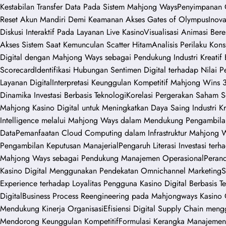
Kestabilan Transfer Data Pada Sistem Mahjong Ways
Penyimpanan 
Reset Akun Mandiri Demi Keamanan Akses Gates of Olympus
Inov
Diskusi Interaktif Pada Layanan Live Kasino
Visualisasi Animasi Bere
Akses Sistem Saat Kemunculan Scatter Hitam
Analisis Perilaku Ko
Digital dengan Mahjong Ways sebagai Pendukung Industri Kreatif 
Scorecard
Identifikasi Hubungan Sentimen Digital terhadap Nilai P
Layanan Digital
Interpretasi Keunggulan Kompetitif Mahjong Wins 3
Dinamika Investasi Berbasis Teknologi
Korelasi Pergerakan Saham Se
Mahjong Kasino Digital untuk Meningkatkan Daya Saing Industri Kr
Intelligence melalui Mahjong Ways dalam Mendukung Pengambilan
Data
Pemanfaatan Cloud Computing dalam Infrastruktur Mahjong Wa
Pengambilan Keputusan Manajerial
Pengaruh Literasi Investasi te
Mahjong Ways sebagai Pendukung Manajemen Operasional
Peranc
Kasino Digital Menggunakan Pendekatan Omnichannel Marketing
S
Experience terhadap Loyalitas Pengguna Kasino Digital Berbasis Te
Digital
Business Process Reengineering pada Mahjongways Kasino O
Mendukung Kinerja Organisasi
Efisiensi Digital Supply Chain men
Mendorong Keunggulan Kompetitif
Formulasi Kerangka Manajemen