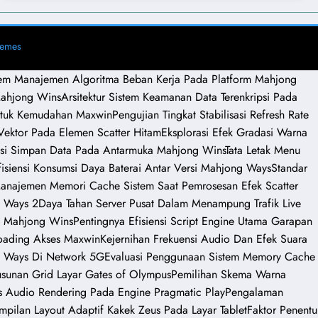
hemes
tem Manajemen Algoritma Beban Kerja Pada Platform Mahjong
Mahjong Wins
Arsitektur Sistem Keamanan Data Terenkripsi Pada
 Untuk Kemudahan Maxwin
Pengujian Tingkat Stabilisasi Refresh Rate
ektor Pada Elemen Scatter Hitam
Eksplorasi Efek Gradasi Warna
asi Simpan Data Pada Antarmuka Mahjong Wins
Tata Letak Menu
isiensi Konsumsi Daya Baterai Antar Versi Mahjong Ways
Standar
anajemen Memori Cache Sistem Saat Pemrosesan Efek Scatter
g Ways 2
Daya Tahan Server Pusat Dalam Menampung Trafik Live
da Mahjong Wins
Pentingnya Efisiensi Script Engine Utama Garapan
oading Akses Maxwin
Kejernihan Frekuensi Audio Dan Efek Suara
 Ways Di Network 5G
Evaluasi Penggunaan Sistem Memory Cache
yusunan Grid Layar Gates of Olympus
Pemilihan Skema Warna
s Audio Rendering Pada Engine Pragmatic Play
Pengalaman
mpilan Layout Adaptif Kakek Zeus Pada Layar Tablet
Faktor Penentu