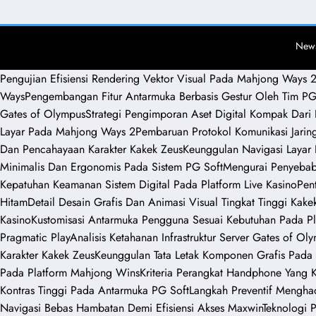
News
Pengujian Efisiensi Rendering Vektor Visual Pada Mahjong Ways 
Ways
Pengembangan Fitur Antarmuka Berbasis Gestur Oleh Tim PG
Gates of Olympus
Strategi Pengimporan Aset Digital Kompak Dari 
Layar Pada Mahjong Ways 2
Pembaruan Protokol Komunikasi Jarin
Dan Pencahayaan Karakter Kakek Zeus
Keunggulan Navigasi Layar
Minimalis Dan Ergonomis Pada Sistem PG Soft
Mengurai Penyebab 
Kepatuhan Keamanan Sistem Digital Pada Platform Live Kasino
Pen
Hitam
Detail Desain Grafis Dan Animasi Visual Tingkat Tinggi Kake
Kasino
Kustomisasi Antarmuka Pengguna Sesuai Kebutuhan Pada Pl
Pragmatic Play
Analisis Ketahanan Infrastruktur Server Gates of Ol
Karakter Kakek Zeus
Keunggulan Tata Letak Komponen Grafis Pada 
Pada Platform Mahjong Wins
Kriteria Perangkat Handphone Yang
Kontras Tinggi Pada Antarmuka PG Soft
Langkah Preventif Menghad
Navigasi Bebas Hambatan Demi Efisiensi Akses Maxwin
Teknologi P