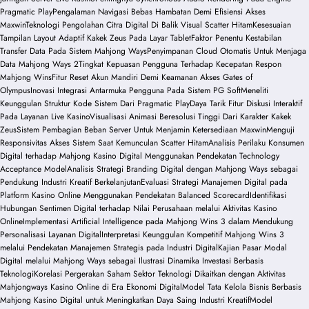
Pragmatic Play
Pengalaman Navigasi Bebas Hambatan Demi Efisiensi Akses
Maxwin
Teknologi Pengolahan Citra Digital Di Balik Visual Scatter Hitam
Kesesuaian
Tampilan Layout Adaptif Kakek Zeus Pada Layar Tablet
Faktor Penentu Kestabilan
Transfer Data Pada Sistem Mahjong Ways
Penyimpanan Cloud Otomatis Untuk Menjaga
Data Mahjong Ways 2
Tingkat Kepuasan Pengguna Terhadap Kecepatan Respon
Mahjong Wins
Fitur Reset Akun Mandiri Demi Keamanan Akses Gates of
Olympus
Inovasi Integrasi Antarmuka Pengguna Pada Sistem PG Soft
Meneliti
Keunggulan Struktur Kode Sistem Dari Pragmatic Play
Daya Tarik Fitur Diskusi Interaktif
Pada Layanan Live Kasino
Visualisasi Animasi Beresolusi Tinggi Dari Karakter Kakek
Zeus
Sistem Pembagian Beban Server Untuk Menjamin Ketersediaan Maxwin
Menguji
Responsivitas Akses Sistem Saat Kemunculan Scatter Hitam
Analisis Perilaku Konsumen
Digital terhadap Mahjong Kasino Digital Menggunakan Pendekatan Technology
Acceptance Model
Analisis Strategi Branding Digital dengan Mahjong Ways sebagai
Pendukung Industri Kreatif Berkelanjutan
Evaluasi Strategi Manajemen Digital pada
Platform Kasino Online Menggunakan Pendekatan Balanced Scorecard
Identifikasi
Hubungan Sentimen Digital terhadap Nilai Perusahaan melalui Aktivitas Kasino
Online
Implementasi Artificial Intelligence pada Mahjong Wins 3 dalam Mendukung
Personalisasi Layanan Digital
Interpretasi Keunggulan Kompetitif Mahjong Wins 3
melalui Pendekatan Manajemen Strategis pada Industri Digital
Kajian Pasar Modal
Digital melalui Mahjong Ways sebagai Ilustrasi Dinamika Investasi Berbasis
Teknologi
Korelasi Pergerakan Saham Sektor Teknologi Dikaitkan dengan Aktivitas
Mahjongways Kasino Online di Era Ekonomi Digital
Model Tata Kelola Bisnis Berbasis
Mahjong Kasino Digital untuk Meningkatkan Daya Saing Industri Kreatif
Model