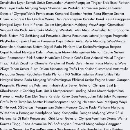
Sensitivitas Layar Sentuh Untuk Kemudahan Maxwin
Pengujian Tingkat Stabilisasi Refresh
Rate Layar Pada Mahjong Ways 2
Pembaruan Protokol Komunikasi Jaringan Server
Gates of Olympus
Teknik Pemrosesan Kompresi Gambar Vektor Pada Elemen Scatter
Hitam
Eksplorasi Efek Gradasi Warna Dan Pencahayaan Karakter Kakek Zeus
Keunggulan
Navigasi Layar Berdiri Ponsel Dalam Menjalankan Mahjong Ways
Fungsi Otomatisasi
Simpan Data Pada Antarmuka Mahjong Wins
Tata Letak Menu Minimalis Dan Ergonomis
Pada Sistem PG Soft
Mengurai Penyebab Utama Penurunan Latensi Jaringan Pragmatic
Play
Perbandingan Efisiensi Konsumsi Daya Baterai Antar Versi Mahjong Ways
Standar
Kepatuhan Keamanan Sistem Digital Pada Platform Live Kasino
Pentingnya Respon
Cepat Tombol Navigasi Dalam Mencapai Maxwin
Manajemen Memori Cache Sistem
Saat Pemrosesan Efek Scatter Hitam
Detail Desain Grafis Dan Animasi Visual Tingkat
Tinggi Kakek Zeus
Fitur Otomatis Penghemat Kuota Data Internet Pada Mahjong Ways
2
Daya Tahan Server Pusat Dalam Menampung Trafik Live Kasino
Kustomisasi Antarmuka
Pengguna Sesuai Kebutuhan Pada Platform PG Soft
Kemudahan Aksesibilitas Fitur
Navigasi Utama Pada Mahjong Wins
Pentingnya Efisiensi Script Engine Utama Garapan
Pragmatic Play
Analisis Ketahanan Infrastruktur Server Gates of Olympus Saat Jam
Sibuk
Prosedur Caching Data Untuk Mempercepat Loading Akses Maxwin
Kejernihan
Frekuensi Audio Dan Efek Suara Karakter Kakek Zeus
Keunggulan Tata Letak Komponen
Grafis Pada Tampilan Scatter Hitam
Kecepatan Loading Halaman Awal Mahjong Ways
Di Network 5G
Evaluasi Penggunaan Sistem Memory Cache Pada Platform Mahjong
Wins
Kriteria Perangkat Handphone Yang Kompatibel Dengan Mahjong Ways 2
Sisi
Matematika Di Balik Penyusunan Grid Layar Gates of Olympus
Pemilihan Skema Warna
Kontras Tinggi Pada Antarmuka PG Soft
Langkah Preventif Menghadapi Gangguan
Jaringan Server Live Kasino
Pentingnya Synchronous Audio Rendering Pada Engine