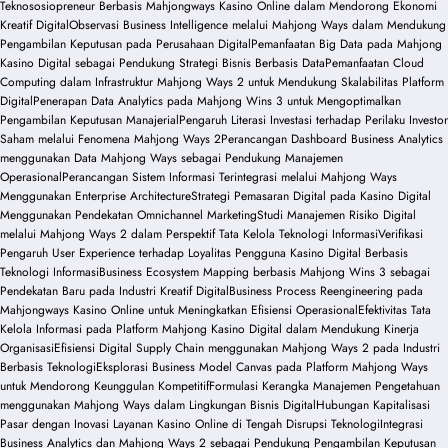
Teknososiopreneur Berbasis Mahjongways Kasino Online dalam Mendorong Ekonomi
Kreatif Digital
Observasi Business Intelligence melalui Mahjong Ways dalam Mendukung
Pengambilan Keputusan pada Perusahaan Digital
Pemanfaatan Big Data pada Mahjong
Kasino Digital sebagai Pendukung Strategi Bisnis Berbasis Data
Pemanfaatan Cloud
Computing dalam Infrastruktur Mahjong Ways 2 untuk Mendukung Skalabilitas Platform
Digital
Penerapan Data Analytics pada Mahjong Wins 3 untuk Mengoptimalkan
Pengambilan Keputusan Manajerial
Pengaruh Literasi Investasi terhadap Perilaku Investor
Saham melalui Fenomena Mahjong Ways 2
Perancangan Dashboard Business Analytics
menggunakan Data Mahjong Ways sebagai Pendukung Manajemen
Operasional
Perancangan Sistem Informasi Terintegrasi melalui Mahjong Ways
Menggunakan Enterprise Architecture
Strategi Pemasaran Digital pada Kasino Digital
Menggunakan Pendekatan Omnichannel Marketing
Studi Manajemen Risiko Digital
melalui Mahjong Ways 2 dalam Perspektif Tata Kelola Teknologi Informasi
Verifikasi
Pengaruh User Experience terhadap Loyalitas Pengguna Kasino Digital Berbasis
Teknologi Informasi
Business Ecosystem Mapping berbasis Mahjong Wins 3 sebagai
Pendekatan Baru pada Industri Kreatif Digital
Business Process Reengineering pada
Mahjongways Kasino Online untuk Meningkatkan Efisiensi Operasional
Efektivitas Tata
Kelola Informasi pada Platform Mahjong Kasino Digital dalam Mendukung Kinerja
Organisasi
Efisiensi Digital Supply Chain menggunakan Mahjong Ways 2 pada Industri
Berbasis Teknologi
Eksplorasi Business Model Canvas pada Platform Mahjong Ways
untuk Mendorong Keunggulan Kompetitif
Formulasi Kerangka Manajemen Pengetahuan
menggunakan Mahjong Ways dalam Lingkungan Bisnis Digital
Hubungan Kapitalisasi
Pasar dengan Inovasi Layanan Kasino Online di Tengah Disrupsi Teknologi
Integrasi
Business Analytics dan Mahjong Ways 2 sebagai Pendukung Pengambilan Keputusan