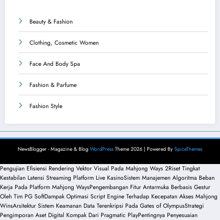
Beauty & Fashion
Clothing, Cosmetic Women
Face And Body Spa
Fashion & Parfume
Fashion Style
NewsBlogger - Magazine & Blog
WordPress
Theme 2026 | Powered By
SpiceThemes
Pengujian Efisiensi Rendering Vektor Visual Pada Mahjong Ways 2
Riset Tingkat
Kestabilan Latensi Streaming Platform Live Kasino
Sistem Manajemen Algoritma Beban
Kerja Pada Platform Mahjong Ways
Pengembangan Fitur Antarmuka Berbasis Gestur
Oleh Tim PG Soft
Dampak Optimasi Script Engine Terhadap Kecepatan Akses Mahjong
Wins
Arsitektur Sistem Keamanan Data Terenkripsi Pada Gates of Olympus
Strategi
Pengimporan Aset Digital Kompak Dari Pragmatic Play
Pentingnya Penyesuaian